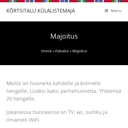
KÕRTSITALU KÜLALISTEMAJA
Menu
Majoitus
Home
»
Palvelut
»
Majoitus
Meillä on huoneita kahdelle ja kolmelle
hengelle. Lisäksi kaksi perhehuonetta. Yhteensä
20 hengelle.
Jokaisessa huoneessa on TV, wc, suihku ja
ilmainen WiFi.