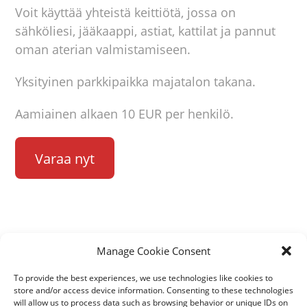
Voit käyttää yhteistä keittiötä, jossa on
sähköliesi, jääkaappi, astiat, kattilat ja pannut
oman aterian valmistamiseen.
Yksityinen parkkipaikka majatalon takana.
Aamiainen alkaen 10 EUR per henkilö.
Varaa nyt
Manage Cookie Consent
+372 5111099
To provide the best experiences, we use technologies like cookies to
kortsitalu1@gmail.com
store and/or access device information. Consenting to these technologies
will allow us to process data such as browsing behavior or unique IDs on